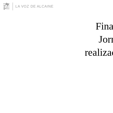
LA VOZ DE ALCAINE
Fina
Jor
realiz