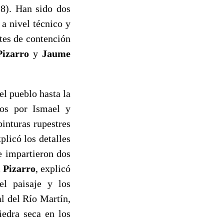
18). Han sido dos
a nivel técnico y
tes de contención
Pizarro
y
Jaume
el pueblo hasta la
dos por Ismael y
pinturas rupestres
licó los detalles
se impartieron dos
 Pizarro
, explicó
el paisaje y los
al del Río Martín,
iedra seca en los