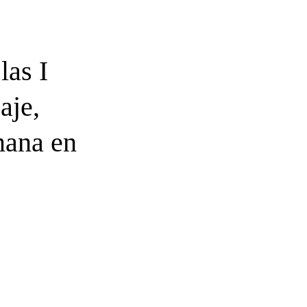
las I
aje,
mana en