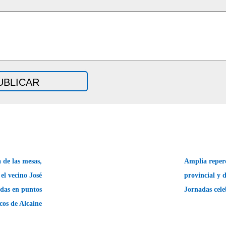
a de las mesas,
Amplia reperc
el vecino José
provincial y 
adas en puntos
Jornadas cel
icos de Alcaine